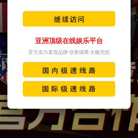
亚洲顶级在线娱乐平台
官方实力直营品牌·信誉保障·大额无忧